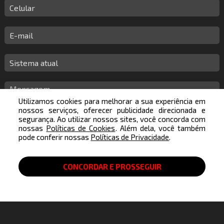
Celular:
E-
mail:
Sistema
atual
Mensagem:
Utilizamos cookies para melhorar a sua experiência em
nossos serviços, oferecer publicidade direcionada e
segurança. Ao utilizar nossos sites, você concorda com
nossas
Políticas de Cookies
. Além dela, você também
pode conferir nossas
Políticas de Privacidade
.
Melhor
horário
CONCORDAR E PROSSEGUIR
para
entrarmos
em
contato